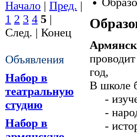
Образо
Начало
|
Пред.
|
1
2
3
4
5
|
Образо
След. | Конец
Армянск
проводит
Объявления
год,
Набор в
В школе 
театральную
- изуче
студию
- народ
Набор в
- истор
армянскую