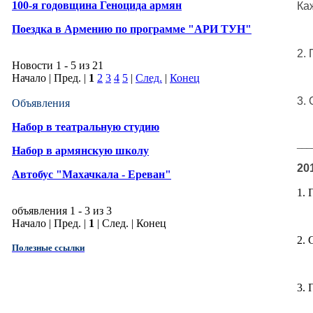
100-я годовщина Геноцида армян
Ка
Поездка в Армению по программе "АРИ ТУН"
2.
П
Новости 1 - 5 из 21
Начало | Пред. |
1
2
3
4
5
|
След.
|
Конец
3.
Объявления
Набор в театральную студию
___
Набор в армянскую школу
20
Автобус "Махачкала - Ереван"
1.
объявления 1 - 3 из 3
Начало | Пред. |
1
| След. | Конец
2. 
Полезные ссылки
3.
П