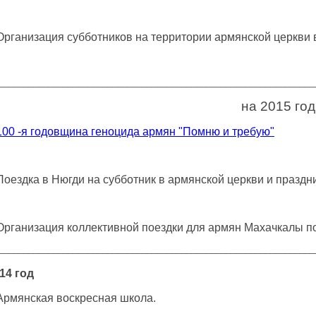
 Организация субботников на территории армянской церкви в
________________________________________________________________
на 2015 год
100 -я годовщина геноцида армян "Помню и требую"
оездка в Нюгди на субботник в армянской церкви и праздни
 Организация коллективной поездки для армян Махачкалы п
________________________________________________________________
14 год
 Армянская воскресная школа.