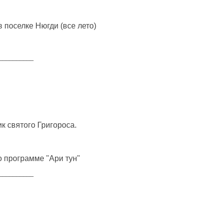
 поселке Нюгди (все лето)
__________
к святого Григороса.
о программе "Ари тун"
__________