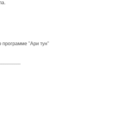
ла.
о программе "Ари тун"
__________