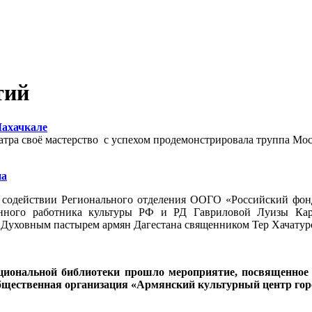
тий
Махачкале
атра своё мастерство с успехом продемонстрировала труппа Моск
на
 содействии Регионального отделения ООГО «Российский фонд
женного работника культуры РФ и РД Гавриловой Луизы Ка
 Духовным пастырем армян Дагестана священником Тер Хачатур
ациональной библиотеки прошло мероприятие, посвященное
бщественная организация «Армянский культурный центр гор