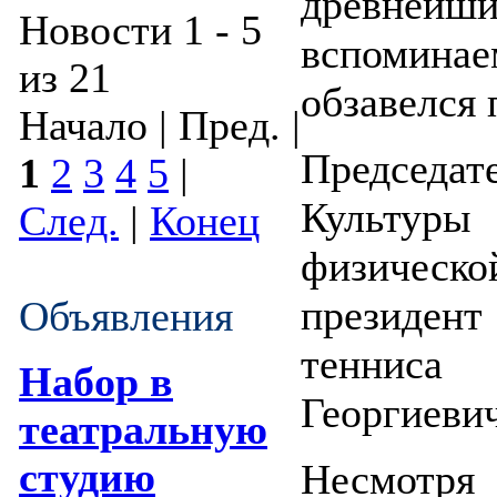
древнейш
Новости 1 - 5
вспомина
из 21
обзавелся 
Начало | Пред. |
Председ
1
2
3
4
5
|
Культуры 
След.
|
Конец
физическо
президе
Объявления
тенниса
Набор в
Георгиеви
театральную
студию
Несмотря 