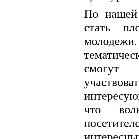
По нашей
стать пл
молодеж
тематиче
смогут 
участв
интересую
что вол
посетител
интересны