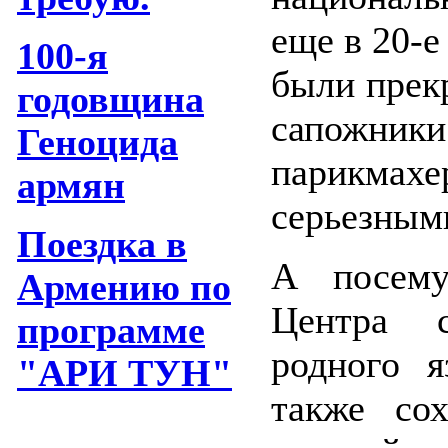
еще в 20-е
100-я
были прек
годовщина
сапожник
Геноцида
парикмахе
армян
серьезным
Поездка в
А посему
Армению по
Центра с
программе
родного я
"АРИ ТУН"
также со