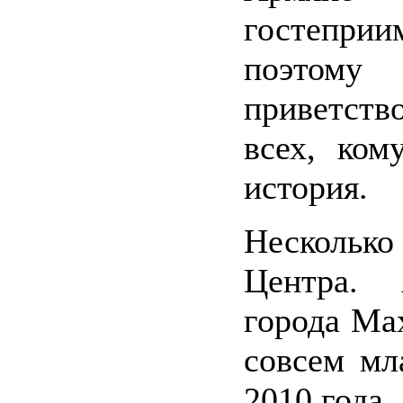
гостеприи
поэтому
приветств
всех, ком
история.
Нескольк
Центра. 
города Ма
совсем мл
2010 года.