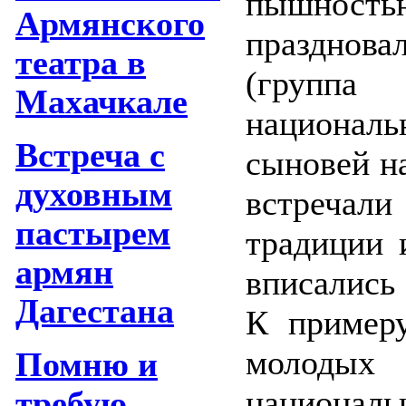
пышность
Армянского
празднов
театра в
(группа
Махачкале
националь
Встреча с
сыновей н
духовным
встречал
пастырем
традиции 
армян
вписались
Дагестана
К пример
молод
Помню и
национал
требую.