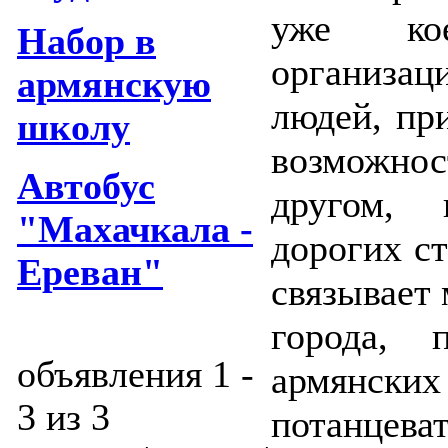
уже кое
Набор в
организац
армянскую
людей, пр
школу
возможно
Автобус
другом, 
"Махачкала -
дорогих с
Ереван"
связывает
города, 
объявления 1 -
армянски
3 из 3
потанцеват