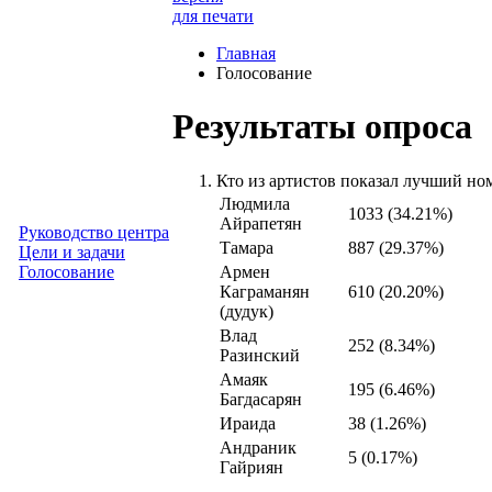
для печати
Главная
Голосование
Результаты опроса
Кто из артистов показал лучший н
Людмила
1033 (34.21%)
Айрапетян
Руководство центра
Тамара
887 (29.37%)
Цели и задачи
Армен
Голосование
Каграманян
610 (20.20%)
(дудук)
Влад
252 (8.34%)
Разинский
Амаяк
195 (6.46%)
Багдасарян
Ираида
38 (1.26%)
Андраник
5 (0.17%)
Гайриян